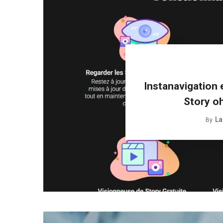
Instanavigation 
Story o
La
By